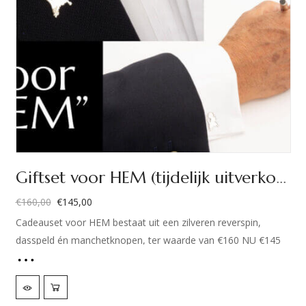
Giftset voor HEM (tijdelijk uitverkocht)
€
160,00
€
145,00
Oorspronkelijke
Huidige
Cadeauset voor HEM bestaat uit een zilveren reverspin,
prijs
prijs
dasspeld én manchetknopen, ter waarde van €160 NU €145
was:
is:
€160,00.
€145,00.
Kleren maken de man. Maar deze sieradenset maakt het
helemaal af! Van top tot teen een heer met deze sieraden van