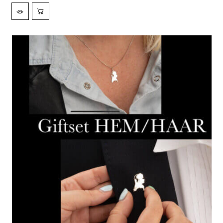
Met dit tijdloze sieraad van 1e graads 925 Sterling zilver maak
je jong en oud blij.
Leuk voor onder de kerstboom, maar wij kunnen het ook
voor u verzenden naar een ander adres.
Wist u al dat de verzendkosten binnen Nederland zijn
inbegrepen?