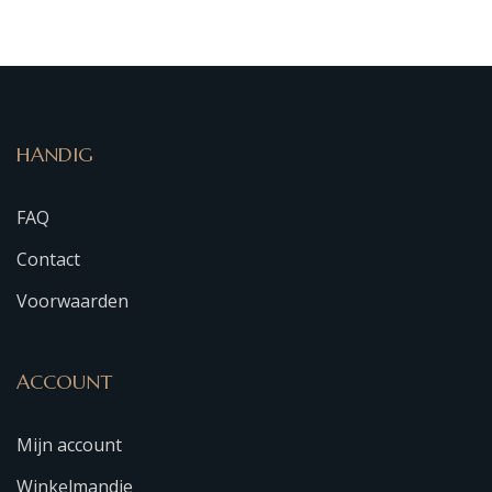
1e graads 925 Sterling zilver.
Leuk voor onder de kerstboom, maar wij kunnen het ook
voor u verzenden naar een ander adres.
Wist u al dat de verzendkosten binnen Nederland zijn
inbegrepen?
HANDIG
FAQ
Contact
Voorwaarden
ACCOUNT
Mijn account
Winkelmandje