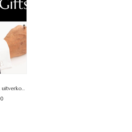
Giftset voor HEM (tijdelijk uitverkocht)
00