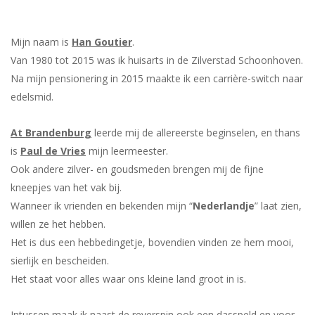
Mijn naam is
Han Goutier
.
Van 1980 tot 2015 was ik huisarts in de Zilverstad Schoonhoven.
Na mijn pensionering in 2015 maakte ik een carrière-switch naar
edelsmid.
At Brandenburg
leerde mij de allereerste beginselen, en thans
is
Paul de Vries
mijn leermeester.
Ook andere zilver- en goudsmeden brengen mij de fijne
kneepjes van het vak bij.
Wanneer ik vrienden en bekenden mijn “
Nederlandje
” laat zien,
willen ze het hebben.
Het is dus een hebbedingetje, bovendien vinden ze hem mooi,
sierlijk en bescheiden.
Het staat voor alles waar ons kleine land groot in is.
Intussen maak ik naast de reverspin ook een dasspeld en voor